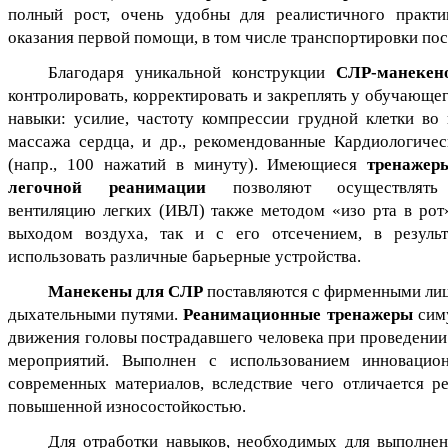
полный рост, очень удобны для реалистичного практи
оказания первой помощи, в том числе транспортировки по
Благодаря уникальной конструкции
СЛР-манекен
контролировать, корректировать и закреплять у обучающе
навыки: усилие, частоту компрессии грудной клетки во
массажа сердца, и др., рекомендованные Кардиологиче
(напр., 100 нажатий в минуту). Имеющиеся
тренажер
легочной реанимации
позволяют осуществлять 
вентиляцию легких (ИВЛ) также методом «изо рта в рот
выходом воздуха, так и с его отсечением, в резуль
использовать различные барьерные устройства.
Манекены для СЛР
поставляются с фирменными ли
дыхательными путями.
Реанимационные тренажеры
симу
движения головы пострадавшего человека при проведени
мероприятий. Выполнен с использованием инновацио
современных материалов, вследствие чего отличается р
повышенной износостойкостью.
Для отработки навыков, необходимых для выполне