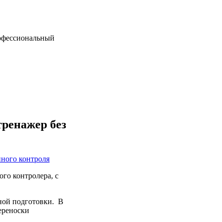
фессиональный
ренажер без
го контролера, с
ной подготовки. В
переноски